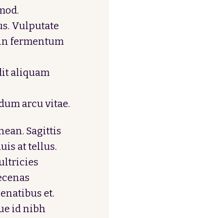
smod.
us. Vulputate
roin fermentum
it aliquam
dum arcu vitae.
ean. Sagittis
is at tellus.
ultricies
aecenas
enatibus et.
e id nibh