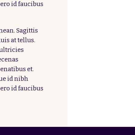
bero id faucibus
ean. Sagittis
is at tellus.
ultricies
aecenas
enatibus et.
e id nibh
bero id faucibus