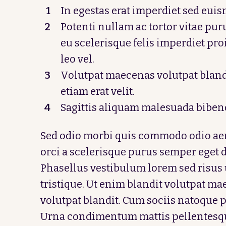
In egestas erat imperdiet sed eui
Potenti nullam ac tortor vitae pur
eu scelerisque felis imperdiet p
leo vel.
Volutpat maecenas volutpat bland
etiam erat velit.
Sagittis aliquam malesuada biben
Sed odio morbi quis commodo odio aen
orci a scelerisque purus semper eget du
Phasellus vestibulum lorem sed risus 
tristique. Ut enim blandit volutpat m
volutpat blandit. Cum sociis natoque p
Urna condimentum mattis pellentesqu