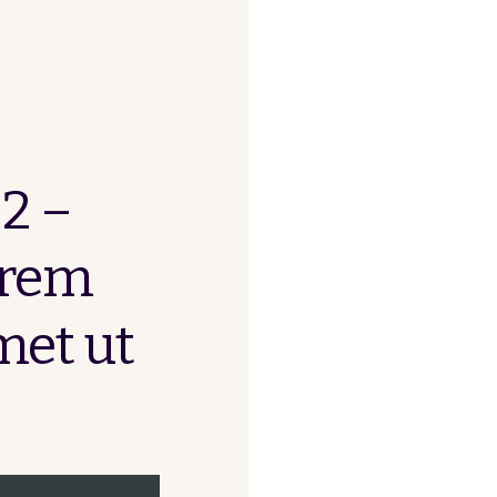
 2 –
orem
met ut